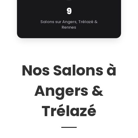
9
Salons sur Angers, Trélazé &
Rennes
Nos Salons à
Angers &
Trélazé